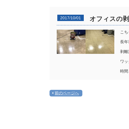
オフィスの剥
2017/10/01
こち
長年
剥離
ワッ
時間
前のページへ